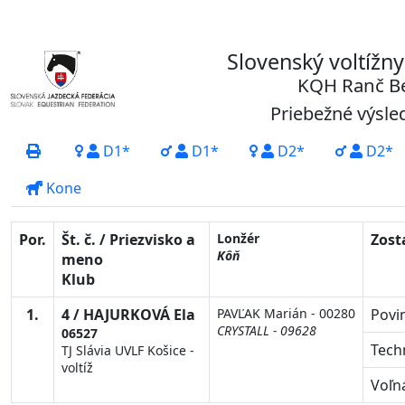
Slovenský voltížn
KQH Ranč Be
Priebežné výsled
D1*
D1*
D2*
D2*
Kone
Por.
Št. č. / Priezvisko a
Lonžér
Zost
Kôň
meno
Klub
1.
4 / HAJURKOVÁ Ela
PAVĽAK Marián - 00280
Povi
CRYSTALL - 09628
06527
Tech
TJ Slávia UVLF Košice -
voltíž
Voľn